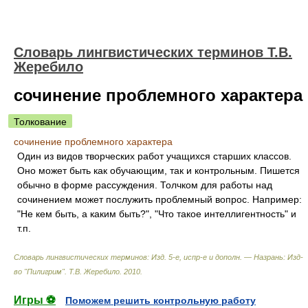
Словарь лингвистических терминов Т.В.
Жеребило
сочинение проблемного характера
Толкование
сочинение проблемного характера
Один из видов творческих работ учащихся старших классов.
Оно может быть как обучающим, так и контрольным. Пишется
обычно в форме рассуждения. Толчком для работы над
сочинением может послужить проблемный вопрос. Например:
"Не кем быть, а каким быть?", "Что такое интеллигентность" и
т.п.
Словарь лингвистических терминов: Изд. 5-е, испр-е и дополн. — Назрань: Изд-
во "Пилигрим"
.
Т.В. Жеребило
.
2010
.
Игры ⚽
Поможем решить контрольную работу