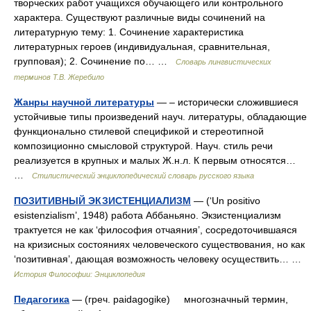
творческих работ учащихся обучающего или контрольного
характера. Существуют различные виды сочинений на
литературную тему: 1. Сочинение характеристика
литературных героев (индивидуальная, сравнительная,
групповая); 2. Сочинение по… …
Словарь лингвистических
терминов Т.В. Жеребило
Жанры научной литературы
— – исторически сложившиеся
устойчивые типы произведений науч. литературы, обладающие
функционально стилевой спецификой и стереотипной
композиционно смысловой структурой. Науч. стиль речи
реализуется в крупных и малых Ж.н.л. К первым относятся…
…
Стилистический энциклопедический словарь русского языка
ПОЗИТИВНЫЙ ЭКЗИСТЕНЦИАЛИЗМ
— (‘Un positivo
esistenzialism’, 1948) работа Аббаньяно. Экзистенциализм
трактуется не как ‘философия отчаяния’, сосредоточившаяся
на кризисных состояниях человеческого существования, но как
‘позитивная’, дающая возможность человеку осуществить… …
История Философии: Энциклопедия
Педагогика
— (греч. paidagogike) многозначный термин,